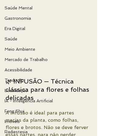
Saúde Mental
Gastronomia
Era Digital
Saúde
Meio Ambiente
Mercado de Trabalho
Acessibilidade
Tradução
🌿 INFUSÃO — Técnica 
clássica para flores e folhas 
Localização
delicadas
IA - Inteligência Artificial
Feng Shui
A infusão é ideal para partes 
macias da planta, como folhas, 
Imóveis
flores e brotos. Não se deve ferver 
Radiestesia
essas partes, para não perder 