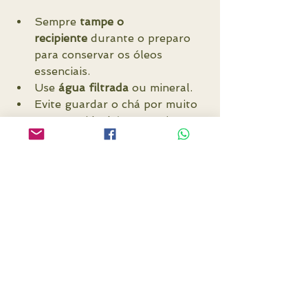
Sempre 
tampe o 
recipiente
 durante o preparo 
para conservar os óleos 
essenciais.
Use 
água filtrada
 ou mineral.
Evite guardar o chá por muito 
tempo; o ideal é consumir no 
mesmo dia.
Chás terapêuticos devem ser 
usados com orientação — 
principalmente em caso de 
gravidez, uso de medicamentos 
ou doenças crônicas.
medicina natural
plantas medicinais
by Anny Mentges
autocuidado com plantas
saúde natural
naturologia aplicada
cuidados naturais
decocção de raízes
ervas que curam
receitas naturais