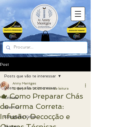
Post
Posts que vão te interessar
Anny Mentges
Posts que vão te interessar
12 de jul. de 2025
2 min de leitura
🫖 Como Preparar Chás
Cristais
de Forma Correta:
Eventos
Infusão, Decocção e
Fotografia Kirlian
Outras Técnicas
Idiomas