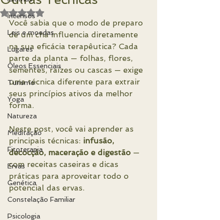
Avaliado com NaN de 5 estrelas.
Incensos
Você sabia que o modo de preparo 
Leis e moedas
de um chá influencia diretamente 
na sua eficácia terapêutica? Cada 
Lugares
parte da planta — folhas, flores, 
Óleos Essenciais
sementes, raízes ou cascas — exige 
uma técnica diferente para extrair 
Turismo
seus princípios ativos da melhor 
Yoga
forma.
Natureza
Neste post, você vai aprender as 
Meditação
principais técnicas: 
infusão, 
Fitoterapia
decocção, maceração e digestão
 — 
com receitas caseiras e dicas 
Ervas
práticas para aproveitar todo o 
Genética
potencial das ervas.
Constelação Familiar
Psicologia