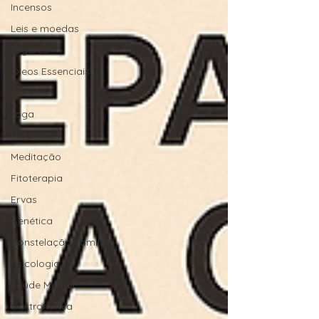
Incensos
Leis e moedas
Lugares
Óleos Essenciais
Turismo
Yoga
Natureza
Meditação
Fitoterapia
Ervas
Genética
Constelação Familiar
Psicologia
Saúde Mental
Gastronomia