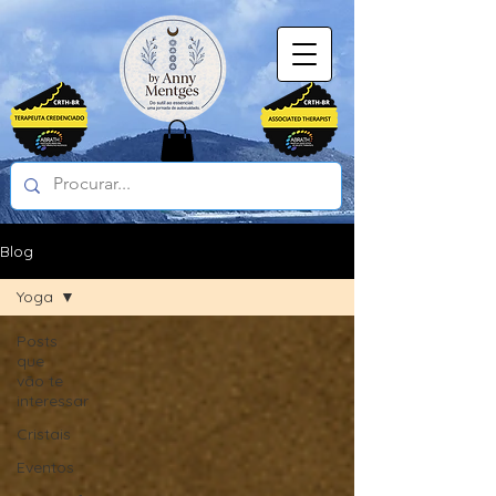
Blog
Yoga
Posts
que
vão te
interessar
Cristais
Eventos