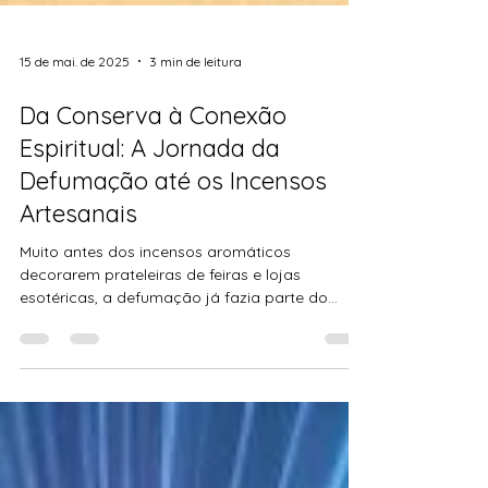
15 de mai. de 2025
3 min de leitura
Da Conserva à Conexão
Espiritual: A Jornada da
Defumação até os Incensos
Artesanais
Muito antes dos incensos aromáticos
decorarem prateleiras de feiras e lojas
esotéricas, a defumação já fazia parte do
cotidiano humano. O fogo, desde os
primórdios, foi mais que fonte de calor — foi
ponte com o invisível. Queimar ervas era um
gesto carregado de intenção: proteger, curar,