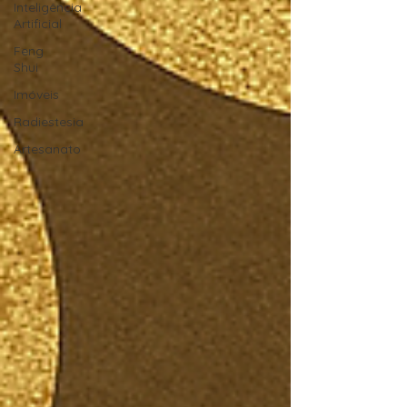
Inteligência
Artificial
Feng
Shui
Imóveis
Radiestesia
Artesanato