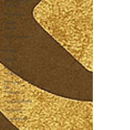
Constelação
Familiar
Psicologia
Saúde
Mental
Gastronomia
Era
Digital
Saúde
Meio
Ambiente
Mercado
de
Trabalho
Acessibilidade
Tradução
Localização
IA -