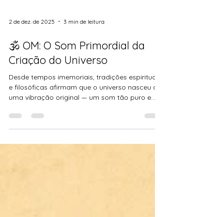
2 de dez. de 2025
3 min de leitura
🕉️ OM: O Som Primordial da
Criação do Universo
Desde tempos imemoriais, tradições espirituais
e filosóficas afirmam que o universo nasceu de
uma vibração original — um som tão puro e
tão sutil que não pode ser ouvido pelos ouvidos
físicos, mas sim percebido pela consciência.
Esse som é OM (ou AUM), considerado o Som
Primordial da Criação, a primeira frequência
que deu origem à matéria, ao tempo, ao
espaço e à vida.