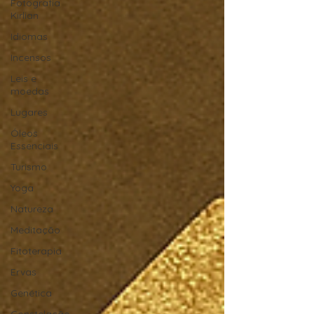
Fotografia
Kirlian
Idiomas
Incensos
Leis e
moedas
Lugares
Óleos
Essenciais
Turismo
Yoga
Natureza
Meditação
Fitoterapia
Ervas
Genética