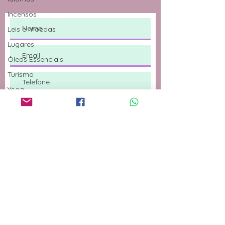
Incensos
Leis e moedas
Lugares
Óleos Essenciais
Turismo
Yoga
Natureza
Meditação
Fitoterapia
Ervas
Genética
Constelação
Familiar
Enviar
Psicologia
Saúde Mental