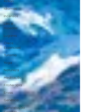
Kirlian
Idiomas
Incensos
Leis e
moedas
Lugares
Óleos
Essenciais
Turismo
Yoga
Natureza
Meditação
Fitoterapia
Ervas
Genética
Constelação