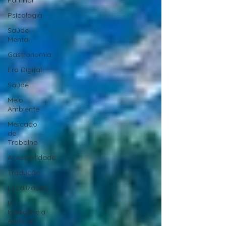
Familiar
Psicologia
Saúde
Mental
Gastronomia
Era Digital
Saúde
Meio
Ambiente
Mercado
de
Trabalho
Acessibilidade
Tradução
Localização
IA -
Inteligência
Artificial