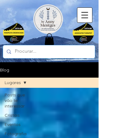
Blog
Lugares
Posts que
vão te
interessar
Cristais
Eventos
Fotografia