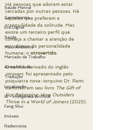
Há pessoas que adoram estar 
Saúde Mental
cercadas por outras pessoas. Há 
Gastronomia
aquelas que preferem a 
tranquilidade da solitude. Mas 
Era Digital
existe um terceiro perfil que 
Saúde
começa a chamar a atenção de 
estudiosos da personalidade 
Meio Ambiente
humana: o 
otrovertido
.
Mercado de Trabalho
O termo, derivado do inglês 
Acessibilidade
otrovert
, foi apresentado pelo 
Tradução
psiquiatra nova-iorquino Dr. Rami 
Localização
Kaminski em seu livro 
The Gift of 
Not Belonging: How Outsiders 
IA - Inteligência Artificial
Thrive in a World of Joiners
 (2025).
Feng Shui
Imóveis
Radiestesia