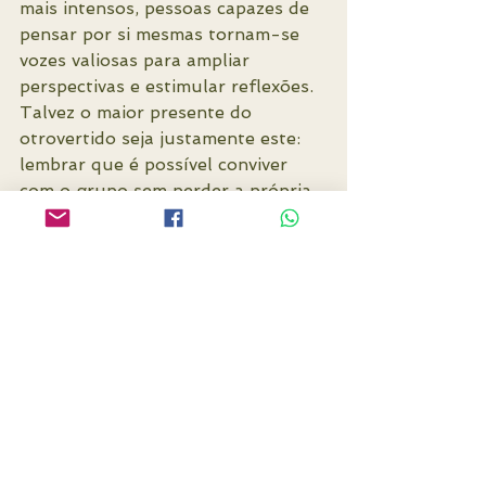
mais intensos, pessoas capazes de 
pensar por si mesmas tornam-se 
vozes valiosas para ampliar 
perspectivas e estimular reflexões.
Talvez o maior presente do 
otrovertido seja justamente este: 
lembrar que é possível conviver 
com o grupo sem perder a própria 
essência.
E que pertencer a si mesmo pode 
ser uma das formas mais 
profundas de liberdade.
Os Sete Sinais do Perfil 
Otrovertido
1. Conexões 1-a-1