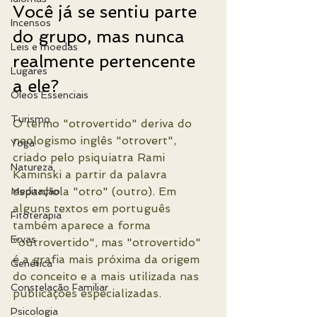
Você já se sentiu parte 
Incensos
do grupo, mas nunca 
Leis e moedas
realmente pertencente 
Lugares
a ele?
Óleos Essenciais
Turismo
O termo "otrovertido" deriva do 
neologismo inglês "otrovert", 
Yoga
criado pelo psiquiatra Rami 
Natureza
Kaminski a partir da palavra 
espanhola "otro" (outro). Em 
Meditação
alguns textos em português 
Fitoterapia
também aparece a forma 
Ervas
"outrovertido", mas "otrovertido" 
é a grafia mais próxima da origem 
Genética
do conceito e a mais utilizada nas 
Constelação Familiar
publicações especializadas.
Psicologia