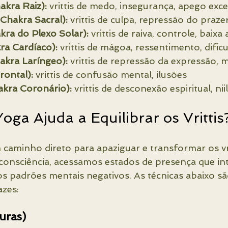
kra Raiz):
 vrittis de medo, insegurança, apego exce
Chakra Sacral):
 vrittis de culpa, repressão do praze
ra do Plexo Solar):
 vrittis de raiva, controle, baix
ra Cardíaco):
 vrittis de mágoa, ressentimento, difi
akra Laríngeo):
 vrittis de repressão da expressão, 
rontal):
 vrittis de confusão mental, ilusões
akra Coronário):
 vrittis de desconexão espiritual, ni
 Yoga Ajuda a Equilibrar os Vrittis
caminho direto para apaziguar e transformar os vri
 consciência, acessamos estados de presença que i
os padrões mentais negativos. As técnicas abaixo sã
azes:
uras)