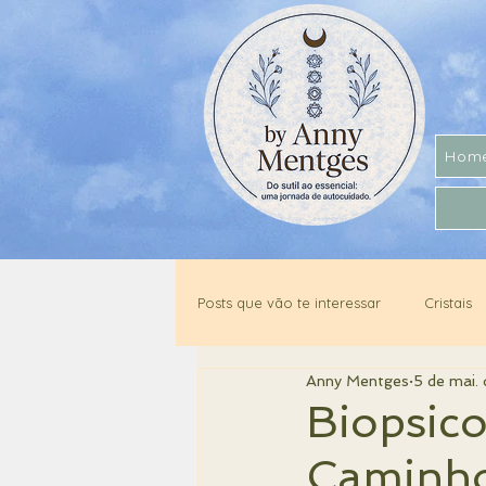
Hom
Posts que vão te interessar
Cristais
Anny Mentges
5 de mai.
Óleos Essenciais
Turismo
Biopsico
Caminho 
Constelação Familiar
Psicolog