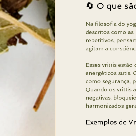
🔄 O que são
Na filosofia do yo
descritos como as 
repetitivos, pens
agitam a consciênci
Esses vrittis estão
energéticos sutis.
como segurança, pr
Quando os vrittis 
negativas, bloqueio
harmonizados geram
Exemplos de Vri