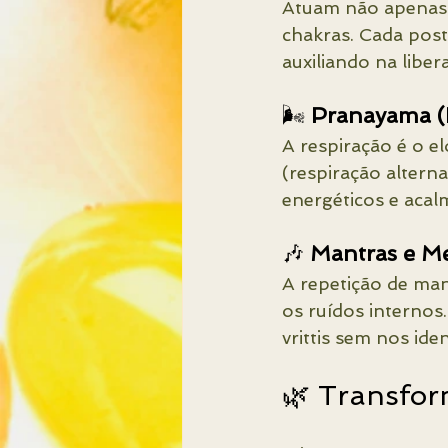
Atuam não apenas n
chakras. Cada postu
auxiliando na libe
🌬️ 
Pranayama (E
A respiração é o 
(respiração alterna
energéticos e acal
🎶 
Mantras e M
A repetição de ma
os ruídos internos
vrittis sem nos ide
🌿 Transfo