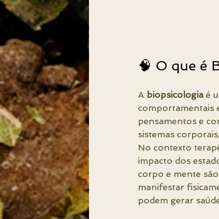
🧠 O que é B
A 
biopsicologia
 é 
comportamentais e 
pensamentos e com
sistemas corporais
No contexto terapêu
impacto dos estado
corpo e mente são 
manifestar fisicam
podem gerar saúde 