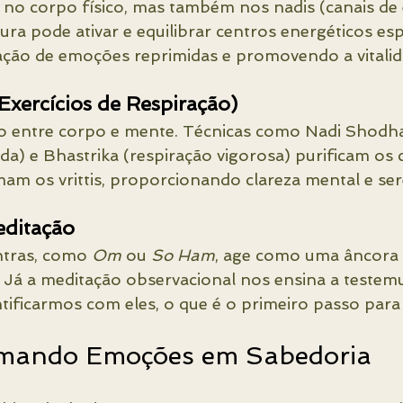
o corpo físico, mas também nos nadis (canais de e
ra pode ativar e equilibrar centros energéticos espe
ração de emoções reprimidas e promovendo a vitalid
xercícios de Respiração)
elo entre corpo e mente. Técnicas como Nadi Shodh
da) e Bhastrika (respiração vigorosa) purificam os 
mam os vrittis, proporcionando clareza mental e ser
editação
ntras, como 
Om
 ou 
So Ham
, age como uma âncora q
. Já a meditação observacional nos ensina a testem
ntificarmos com eles, o que é o primeiro passo para 
rmando Emoções em Sabedoria