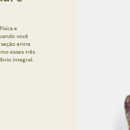
Feng Shui
Imóveis
sica e 
uando você 
rseção entre 
omo esses três 
rio integral.