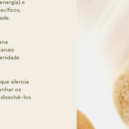
nergia) e 
cíficos, 
ade.
ana 
canais 
enidade.
ue silencia 
unhar os 
dissolvê-los.