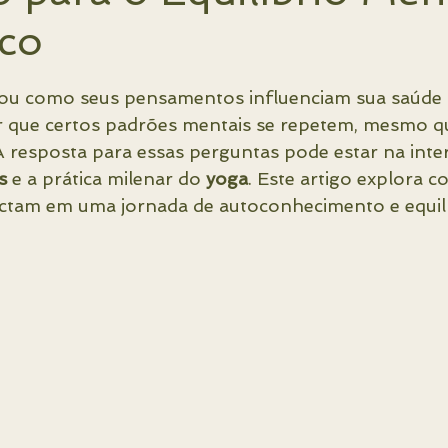
ico
lidade
Tradução
Localização
IA - Inteligência Artificial
de 5 estrelas.
ou como seus pensamentos influenciam sua saúde fí
 que certos padrões mentais se repetem, mesmo q
 resposta para essas perguntas pode estar na inte
is
 e a prática milenar do 
yoga
. Este artigo explora c
ctam em uma jornada de autoconhecimento e equilíb