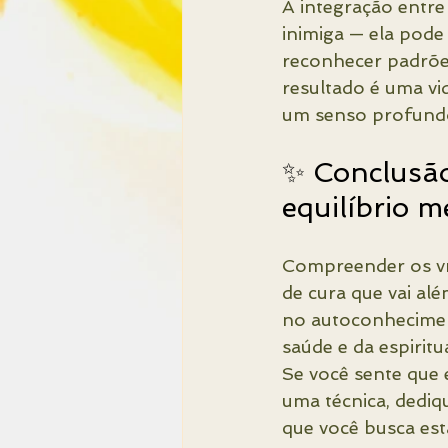
A integração entre
inimiga — ela pode
reconhecer padrões
resultado é uma vi
um senso profundo
✨ Conclusã
equilíbrio m
Compreender os vri
de cura que vai al
no autoconhecimen
saúde e da espiritu
Se você sente que 
uma técnica, dediq
que você busca está