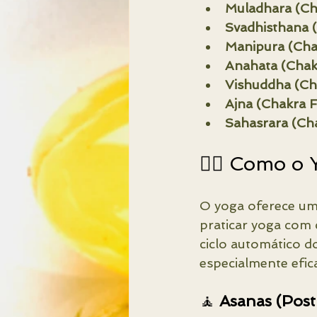
Muladhara (Cha
Svadhisthana (
Manipura (Chak
Anahata (Chak
Vishuddha (Ch
Ajna (Chakra F
Sahasrara (Ch
🧘‍♀️ Como o
O yoga oferece um 
praticar yoga com
ciclo automático d
especialmente efic
🧘 
Asanas (Post