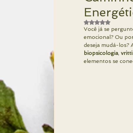
Energét
Mercado de Trabalho
Acessibi
Avaliado com NaN 
Você já se pergunt
emocional? Ou por
deseja mudá-los? A
Radiestesia
biopsicologia
, 
vritt
elementos se cone