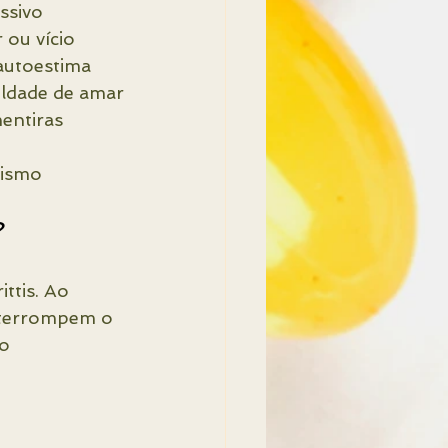
ssivo
r ou vício
a autoestima
culdade de amar
mentiras
ilismo
?
ttis. Ao 
nterrompem o 
o 