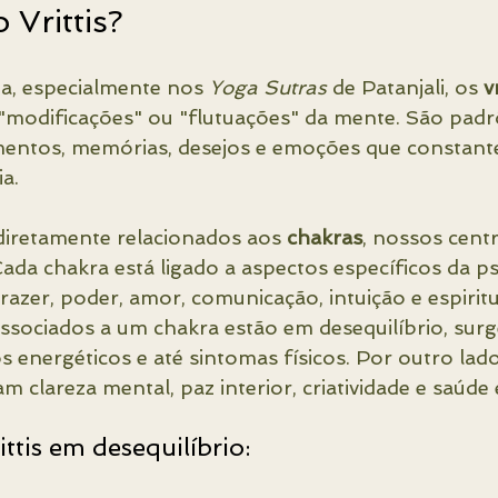
 Vrittis?
ga, especialmente nos 
Yoga Sutras
 de Patanjali, os 
v
"modificações" ou "flutuações" da mente. São padr
amentos, memórias, desejos e emoções que constan
a.
 diretamente relacionados aos 
chakras
, nossos cent
 Cada chakra está ligado a aspectos específicos da 
azer, poder, amor, comunicação, intuição e espiritu
associados a um chakra estão em desequilíbrio, su
s energéticos e até sintomas físicos. Por outro lado, 
 clareza mental, paz interior, criatividade e saúde
ttis em desequilíbrio: