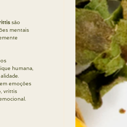
rittis
 são 
ões mentais 
temente 
ros 
psique humana, 
alidade. 
rgem emoções 
vrittis 
 emocional.