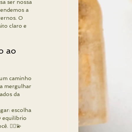
sa ser nossa 
prendemos a 
ternos. O 
to claro e 
o ao 
a um caminho 
ra mergulhar 
ados da 
gar: escolha 
equilíbrio 
. 🧘‍♀️💫