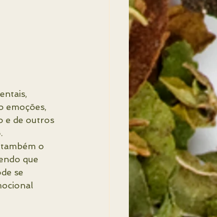
ntais, 
mo emoções, 
 e de outros 
.
ir também o 
cendo que 
de se 
ocional 