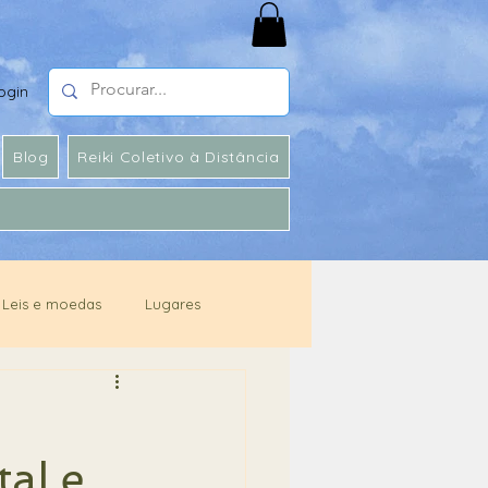
ogin
Blog
Reiki Coletivo à Distância
Leis e moedas
Lugares
Genética
al e
Meio Ambiente