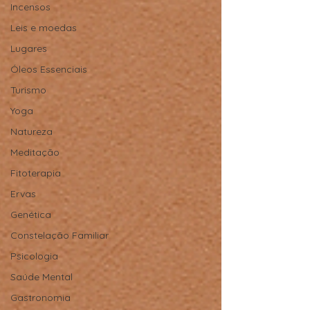
Incensos
Leis e moedas
Lugares
Óleos Essenciais
Turismo
Yoga
Natureza
Meditação
Fitoterapia
Ervas
Genética
Constelação Familiar
Psicologia
Saúde Mental
Gastronomia