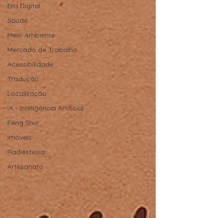
Era Digital
Saúde
Meio Ambiente
Mercado de Trabalho
Acessibilidade
Tradução
Localização
IA - Inteligência Artificial
Feng Shui
Imóveis
Radiestesia
Artesanato