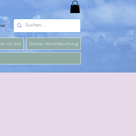
melden
er ich bin
Online-Terminbuchung