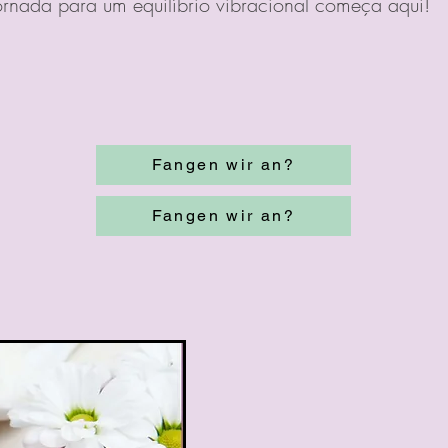
ornada para um equilíbrio vibracional começa aqui!
Fangen wir an?
Fangen wir an?