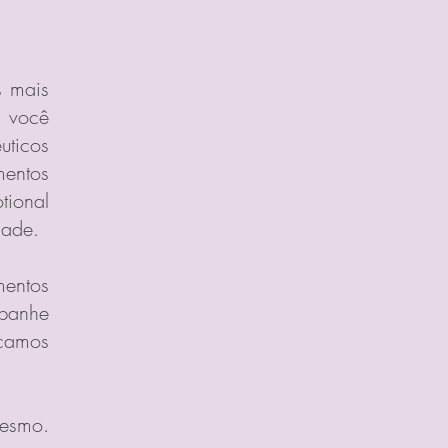
s mais
, você
uticos
mentos
tional
dade.
mentos
panhe
camos
mesmo.