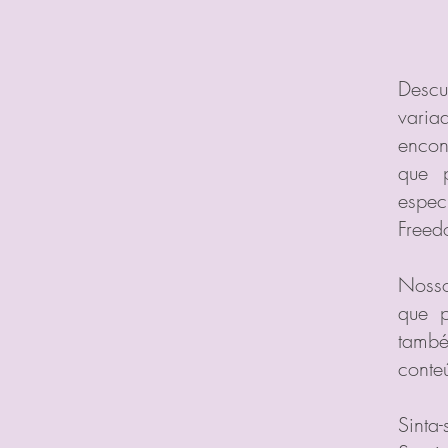
Descu
varia
encon
que p
espec
Freed
Nosso
que p
tamb
conte
Sinta