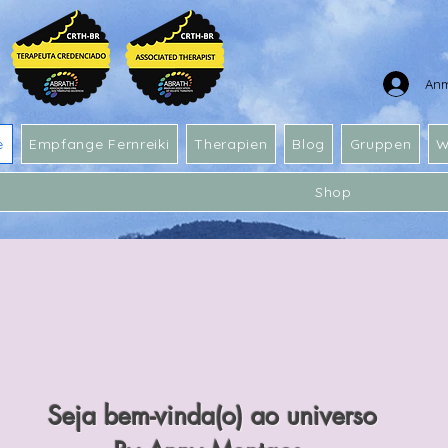
An
e
Empfange Fernreiki
Therapien
Blog
Gruppen
W
Shop
Seja bem-vinda(o) ao universo