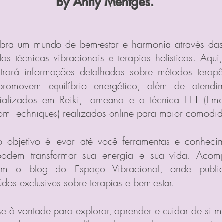
By Anny Mentges.
bra um mundo de bem-estar e harmonia através da
das técnicas vibracionais e terapias holísticas. Aqui
trará informações detalhadas sobre métodos terapê
romovem equilíbrio energético, além de atendi
ializados em Reiki, Tameana e a técnica EFT (Emo
om Techniques) realizados online para maior comodi
 objetivo é levar até você ferramentas e conheci
odem transformar sua energia e sua vida. Acom
ém o blog do Espaço Vibracional, onde publi
údos exclusivos sobre terapias e bem-estar.
-se à vontade para explorar, aprender e cuidar de si 