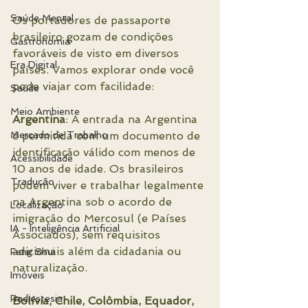
Saúde Mental
Os portadores de passaporte 
brasileiro gozam de condições 
Gastronomia
favoráveis de visto em diversos 
Era Digital
países. Vamos explorar onde você 
pode viajar com facilidade:
Saúde
Meio Ambiente
Argentina
: A entrada na Argentina 
Mercado de Trabalho
é permitida com um documento de 
identificação válido com menos de 
Acessibilidade
10 anos de idade. Os brasileiros 
Tradução
podem viver e trabalhar legalmente 
na Argentina sob o acordo de 
Localização
imigração do Mercosul (e Países 
IA - Inteligência Artificial
Associados), sem requisitos 
adicionais além da cidadania ou 
Feng Shui
naturalização.
Imóveis
Radiestesia
Bolívia, Chile, Colômbia, Equador, 