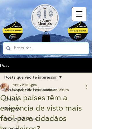
Post
Posts que vão te interessar
Anny Mentges
Posts que vão te interessar
1 de abr. de 2024
1 min de leitura
Quais países têm a
Cristais
exigência de visto mais
Eventos
fácil para cidadãos
Fotografia Kirlian
brasileiros?
Idiomas