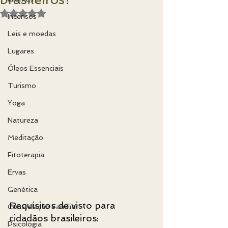
Avaliado com NaN de 5 estrelas.
Incensos
Leis e moedas
Lugares
Óleos Essenciais
Turismo
Yoga
Natureza
Meditação
Fitoterapia
Ervas
Genética
Requisitos de visto para 
Constelação Familiar
cidadãos brasileiros:
Psicologia