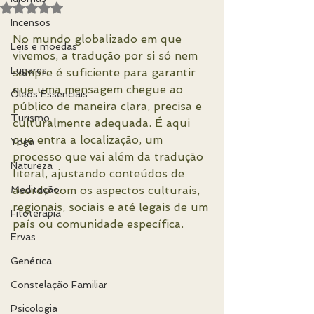
Avaliado com NaN de 5 estrelas.
Incensos
No mundo globalizado em que 
Leis e moedas
vivemos, a tradução por si só nem 
Lugares
sempre é suficiente para garantir 
que uma mensagem chegue ao 
Óleos Essenciais
público de maneira clara, precisa e 
Turismo
culturalmente adequada. É aqui 
que entra a localização, um 
Yoga
processo que vai além da tradução 
Natureza
literal, ajustando conteúdos de 
Meditação
acordo com os aspectos culturais, 
regionais, sociais e até legais de um 
Fitoterapia
país ou comunidade específica.
Ervas
Genética
Constelação Familiar
Psicologia