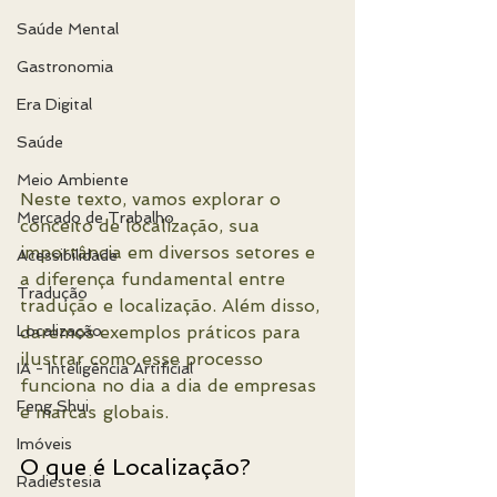
Saúde Mental
Gastronomia
Era Digital
Saúde
Meio Ambiente
Neste texto, vamos explorar o 
Mercado de Trabalho
conceito de localização, sua 
importância em diversos setores e 
Acessibilidade
a diferença fundamental entre 
Tradução
tradução e localização. Além disso, 
Localização
daremos exemplos práticos para 
ilustrar como esse processo 
IA - Inteligência Artificial
funciona no dia a dia de empresas 
Feng Shui
e marcas globais.
Imóveis
O que é Localização?
Radiestesia