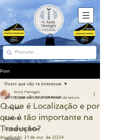
Post
Posts que vão te interessar
Anny Mentges
Posts que vão te interessar
20 de out. de 2024
4 min de leitura
O que é Localização e por
Cristais
que é tão importante na
Eventos
Tradução?
Fotografia Kirlian
Atualizado:
21 de out. de 2024
Idiomas