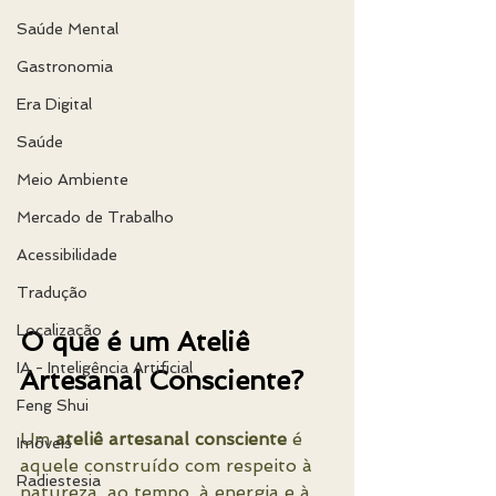
Saúde Mental
Gastronomia
Era Digital
Saúde
Meio Ambiente
Mercado de Trabalho
Acessibilidade
Tradução
Localização
O que é um Ateliê 
IA - Inteligência Artificial
Artesanal Consciente?
Feng Shui
Um 
ateliê artesanal consciente
 é 
Imóveis
aquele construído com respeito à 
Radiestesia
natureza, ao tempo, à energia e à 