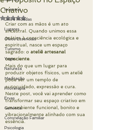
Criativo
Incensos
Avaliado com NaN de 5 estrelas.
Leis e moedas
Criar com as mãos é um ato 
Lugares
ancestral. Quando unimos essa 
prática à consciência ecológica e 
Óleos Essenciais
espiritual, nasce um espaço 
Turismo
sagrado: o 
ateliê artesanal 
consciente
.
Yoga
Mais do que um lugar para 
Natureza
produzir objetos físicos, um ateliê 
Meditação
pode ser um templo de 
autocuidado, expressão e cura. 
Fitoterapia
Neste post, você vai aprender como 
Ervas
transformar seu espaço criativo em 
um ambiente funcional, bonito e 
Genética
vibracionalmente alinhado com sua 
Constelação Familiar
essência.
Psicologia